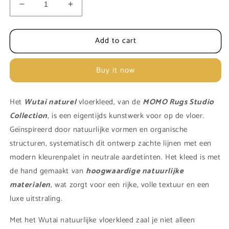
Decrease
Increase
quantity
quantity
for
for
Add to cart
Vloerkleed
Vloerkleed
van
van
MOMO
MOMO
Buy it now
Rugs
Rugs
|
|
Wutai
Wutai
Het
Wutai naturel
vloerkleed, van de
MOMO Rugs Studio
natural
natural
Collection
, is een eigentijds kunstwerk voor op de vloer.
Geïnspireerd door natuurlijke vormen en organische
structuren, systematisch dit ontwerp zachte lijnen met een
modern kleurenpalet in neutrale aardetinten. Het kleed is met
de hand gemaakt van
hoogwaardige natuurlijke
materialen
, wat zorgt voor een rijke, volle textuur en een
luxe uitstraling.
Met het Wutai natuurlijke vloerkleed zaal je niet alleen