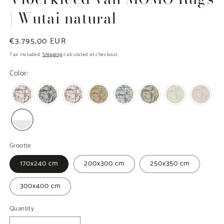
| Wutai natural
Regular
€3.795,00 EUR
price
Tax included.
Shipping
calculated at checkout.
Color:
Grootte
170x240 cm
200x300 cm
250x350 cm
300x400 cm
Quantity